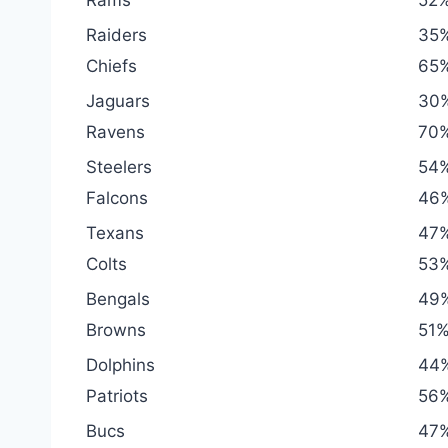
Raiders
35
Chiefs
65
Jaguars
30
Ravens
70
Steelers
54
Falcons
46
Texans
47
Colts
53
Bengals
49
Browns
51
Dolphins
44
Patriots
56
Bucs
47